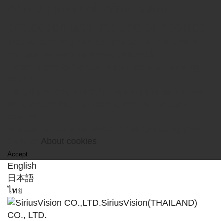
About personal information
protection and the use of cookies
This website may use cookies so that customers
can use the website more comfortably.
Please agree to the use of cookies when viewing
this site.
Also, if you continue to browse the site as it is, we
will consider that you have agreed to the use of
cookies.
You can refuse to receive cookies by setting your
browser.
About cookies
Accept
English
日本語
ไทย
SiriusVision(THAILAND)
CO., LTD.