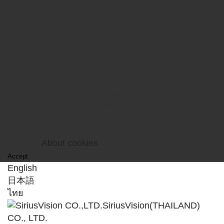
About personal information
protection and the use of cookies
This website may use cookies so that customers
can use the website more comfortably.
Please agree to the use of cookies when viewing
this site.
Also, if you continue to browse the site as it is, we
will consider that you have agreed to the use of
cookies.
You can refuse to receive cookies by setting your
browser.
About cookies
Accept
English
日本語
ไทย
SiriusVision(THAILAND)
CO., LTD.