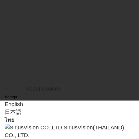
About personal information
protection and the use of cookies
This website may use cookies so that customers
can use the website more comfortably.
Please agree to the use of cookies when viewing
this site.
Also, if you continue to browse the site as it is, we
will consider that you have agreed to the use of
cookies.
You can refuse to receive cookies by setting your
browser.
About cookies
Accept
English
日本語
ไทย
SiriusVision(THAILAND)
CO., LTD.